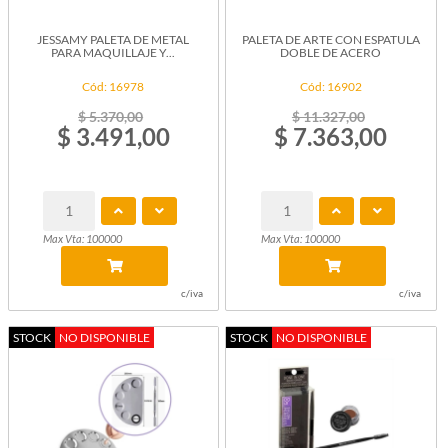
JESSAMY PALETA DE METAL
PALETA DE ARTE CON ESPATULA
PARA MAQUILLAJE Y...
DOBLE DE ACERO
Cód: 16978
Cód: 16902
$ 5.370,00
$ 11.327,00
$ 3.491,00
$ 7.363,00
Max Vta: 100000
Max Vta: 100000
c/iva
c/iva
STOCK
NO DISPONIBLE
STOCK
NO DISPONIBLE