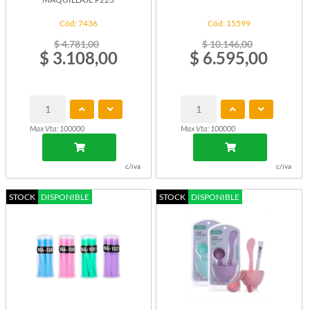
Cód: 7436
Cód: 15599
$ 4.781,00
$ 10.146,00
$ 3.108,00
$ 6.595,00
Max Vta: 100000
Max Vta: 100000
c/iva
c/iva
STOCK
DISPONIBLE
STOCK
DISPONIBLE