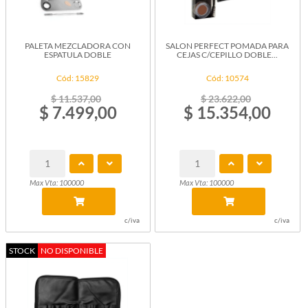
PALETA MEZCLADORA CON
SALON PERFECT POMADA PARA
ESPATULA DOBLE
CEJAS C/CEPILLO DOBLE...
Cód: 15829
Cód: 10574
$ 11.537,00
$ 23.622,00
$ 7.499,00
$ 15.354,00
Max Vta: 100000
Max Vta: 100000
c/iva
c/iva
STOCK
NO DISPONIBLE