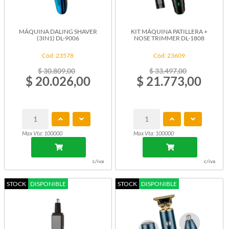
MÁQUINA DALING SHAVER
KIT MÁQUINA PATILLERA +
(3IN1) DL-9006
NOSE TRIMMER DL-1808
Cód: 23578
Cód: 23609
$ 30.809,00
$ 33.497,00
$ 20.026,00
$ 21.773,00
Max Vta: 100000
Max Vta: 100000
c/iva
c/iva
STOCK
DISPONIBLE
STOCK
DISPONIBLE