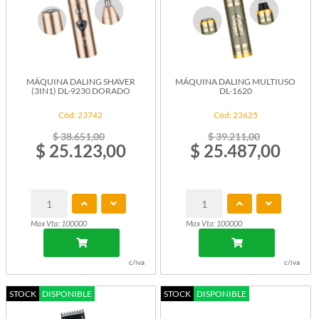
MÁQUINA DALING SHAVER
MÁQUINA DALING MULTIUSO
(3IN1) DL-9230 DORADO
DL-1620
Cód: 23742
Cód: 23625
$ 38.651,00
$ 39.211,00
$ 25.123,00
$ 25.487,00
Max Vta: 100000
Max Vta: 100000
c/iva
c/iva
STOCK
DISPONIBLE
STOCK
DISPONIBLE