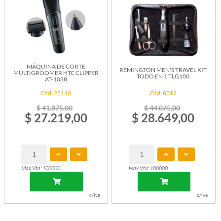
MÁQUINA DE CORTE
REMINGTON MEN'S TRAVEL KIT
MULTIGROOMER HTC CLIPPER
TODO EN 1 TLG100
AT-1088
Cód: 23140
Cód: 8392
$ 41.875,00
$ 44.075,00
$ 27.219,00
$ 28.649,00
Max Vta: 100000
Max Vta: 100000
c/iva
c/iva