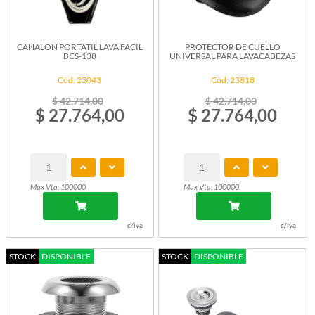
CANALON PORTATIL LAVA FACIL
PROTECTOR DE CUELLO
BCS-138
UNIVERSAL PARA LAVACABEZAS
Cód: 23043
Cód: 23818
$ 42.714,00
$ 42.714,00
$ 27.764,00
$ 27.764,00
Max Vta: 100000
Max Vta: 100000
c/iva
c/iva
STOCK
DISPONIBLE
STOCK
DISPONIBLE