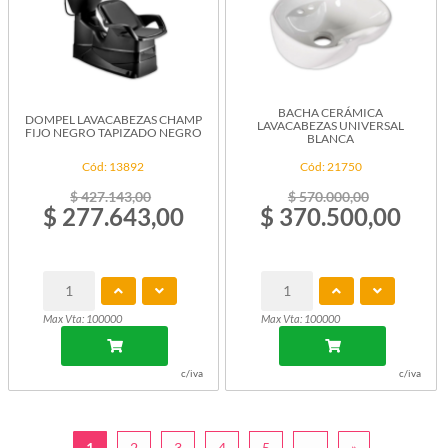
BACHA CERÁMICA
DOMPEL LAVACABEZAS CHAMP
LAVACABEZAS UNIVERSAL
FIJO NEGRO TAPIZADO NEGRO
BLANCA
Cód: 13892
Cód: 21750
$ 427.143,00
$ 570.000,00
$ 277.643,00
$ 370.500,00
Max Vta: 100000
Max Vta: 100000
c/iva
c/iva
1
2
3
4
5
...
»