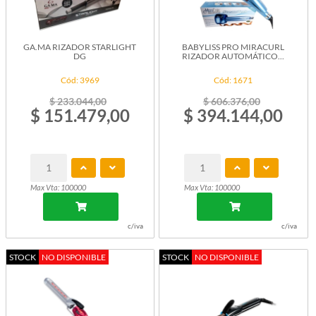
GA.MA RIZADOR STARLIGHT
BABYLISS PRO MIRACURL
DG
RIZADOR AUTOMÁTICO...
Cód: 3969
Cód: 1671
$ 233.044,00
$ 606.376,00
$ 151.479,00
$ 394.144,00
Max Vta: 100000
Max Vta: 100000
c/iva
c/iva
STOCK
NO DISPONIBLE
STOCK
NO DISPONIBLE