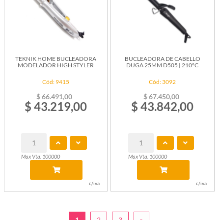
TEKNIK HOME BUCLEADORA
BUCLEADORA DE CABELLO
MODELADOR HIGH STYLER
DUGA 25MM D505 | 210°C
Cód: 9415
Cód: 3092
$ 66.491,00
$ 67.450,00
$ 43.219,00
$ 43.842,00
Max Vta: 100000
Max Vta: 100000
c/iva
c/iva
1
2
3
»