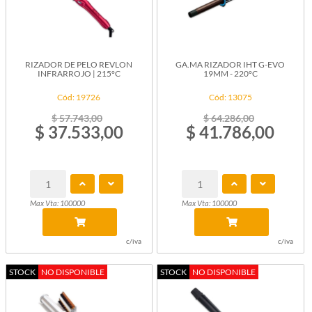
RIZADOR DE PELO REVLON
GA.MA RIZADOR IHT G-EVO
INFRARROJO | 215°C
19MM - 220°C
Cód: 19726
Cód: 13075
$ 57.743,00
$ 64.286,00
$ 37.533,00
$ 41.786,00
Max Vta: 100000
Max Vta: 100000
c/iva
c/iva
STOCK
NO DISPONIBLE
STOCK
NO DISPONIBLE