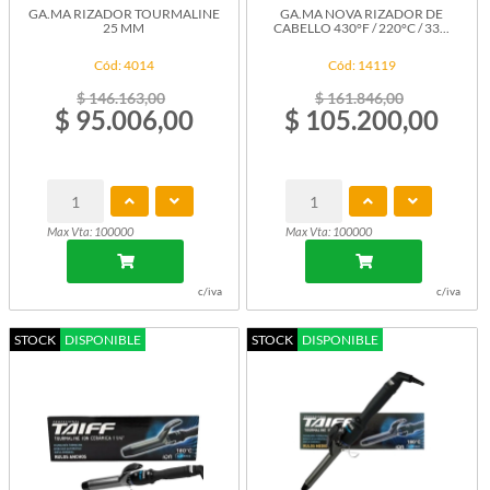
GA.MA RIZADOR TOURMALINE
GA.MA NOVA RIZADOR DE
25 MM
CABELLO 430°F / 220°C / 33...
Cód: 4014
Cód: 14119
$ 146.163,00
$ 161.846,00
$ 95.006,00
$ 105.200,00
Max Vta: 100000
Max Vta: 100000
c/iva
c/iva
STOCK
DISPONIBLE
STOCK
DISPONIBLE