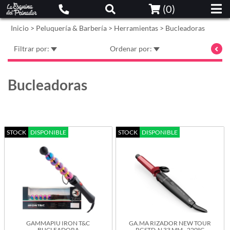
(
0
)
Inicio
>
Peluquería & Barbería
>
Herramientas
>
Bucleadoras
Filtrar por:
Ordenar por:
Bucleadoras
STOCK
DISPONIBLE
STOCK
DISPONIBLE
GAMMAPIU IRON T&C
GA.MA RIZADOR NEW TOUR
BUCLEADORA
RGSTD-N 33 MM - 220°C