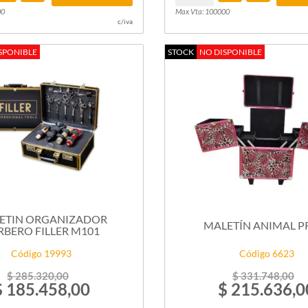
00
Max Vta: 100000
c/iva
SPONIBLE
STOCK
NO DISPONIBLE
ETIN ORGANIZADOR
MALETÍN ANIMAL P
RBERO FILLER M101
Código 19993
Código 6623
$ 285.320,00
$ 331.748,00
$ 185.458,00
$ 215.636,0