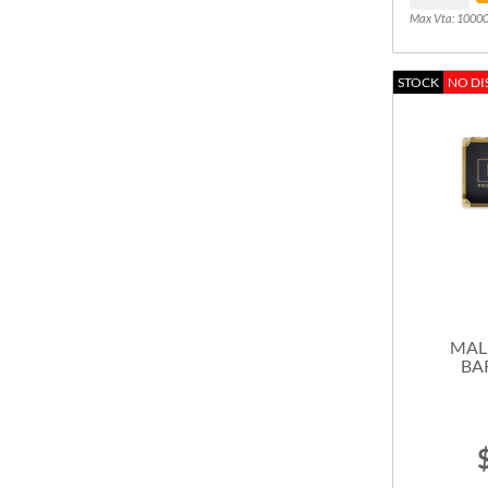
Max Vta: 1000
STOCK
NO DI
MAL
BA