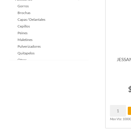
Gorros
Brochas
Capas / Delantales
Cepillos
Peines
Maletines
Pulverizadores
Quitapelos
JESSA
Otros
Farol barbero
Peluquería canina
Capilares
Manos & pies
Pestañas & Cejas
Maquillaje
Aros de luz / Lámparas Led
Estética & Spa
Max Vta: 1000
Higiene personal
Mobiliario