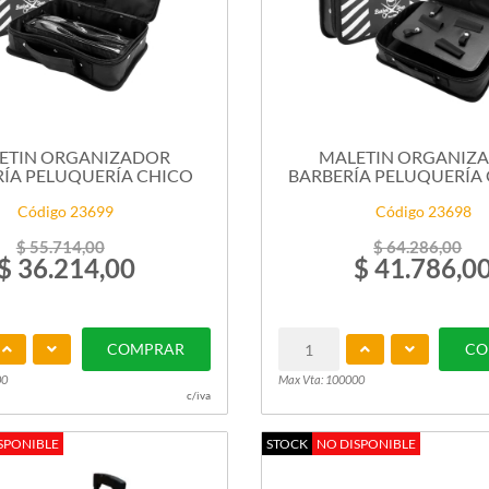
ETIN ORGANIZADOR
MALETIN ORGANIZ
ÍA PELUQUERÍA CHICO
BARBERÍA PELUQUERÍA
Código 23699
Código 23698
$ 55.714,00
$ 64.286,00
$ 36.214,00
$ 41.786,0
COMPRAR
CO
00
Max Vta: 100000
c/iva
SPONIBLE
STOCK
NO DISPONIBLE