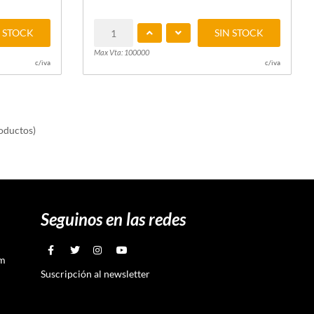
N STOCK
SIN STOCK
Max Vta: 100000
c/iva
c/iva
oductos)
Seguinos en las redes
om
Suscripción al newsletter