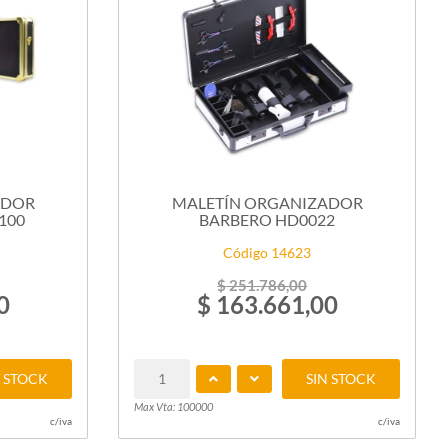
ADOR
MALETÍN ORGANIZADOR
100
BARBERO HD0022
Código 14623
$ 251.786,00
0
$ 163.661,00
N STOCK
SIN STOCK
Max Vta: 100000
c/iva
c/iva