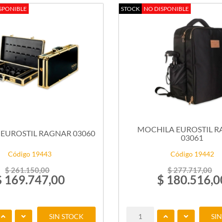
SPONIBLE
STOCK
NO DISPONIBLE
MOCHILA EUROSTIL 
 EUROSTIL RAGNAR 03060
03061
Código 19443
Código 19442
$ 261.150,00
$ 277.717,00
$ 169.747,00
$ 180.516,0
SIN STOCK
SI