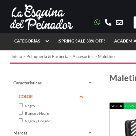
CATEGORÍAS
¡SPRING SALE 30% OFF!
ACADEMIA
Inicio
>
Peluquería & Barbería
>
Accesorios
>
Maletines
Maleti
Características
COLOR
Negro
STOCK
DISPO
Blanco y Negro
Negro y Dorado
Marcas