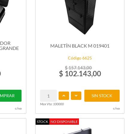
ADOR
MALETÍN BLACK M 019401
 GRANDE
Código 6625
$ 157.143,00
0
$ 102.143,00
MPRAR
SIN STOCK
Max Vta: 100000
c/iva
c/iva
STOCK
NO DISPONIBLE