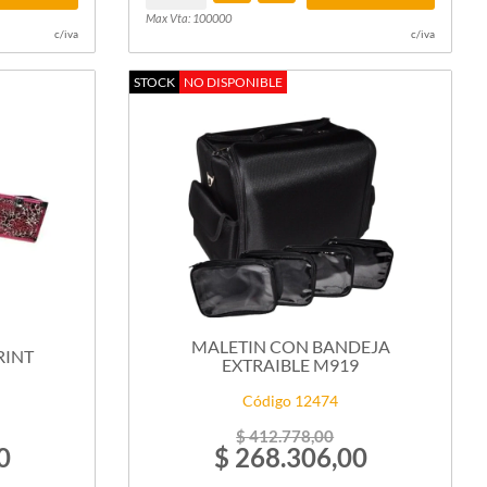
Max Vta: 100000
c/iva
c/iva
STOCK
NO DISPONIBLE
MALETIN CON BANDEJA
RINT
EXTRAIBLE M919
Código 12474
$ 412.778,00
0
$ 268.306,00