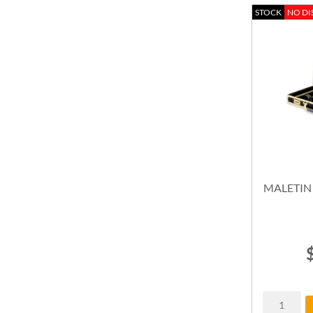
Espejos
STOCK
NO DI
Pelucas / Cortinas / Extensiones
MALETIN