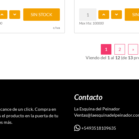
SIN STOCK
SI
00
Max Vta: 100000
c/iva
1
2
»
Viendo del
1
al
12
(de
13
pr
Contacto
La Esquina del Peinador
lcance de un click. Compra en
Ventas@laesquinadelpeinador.c
s el producto en la puerta de tu
es más.
+5493518109635