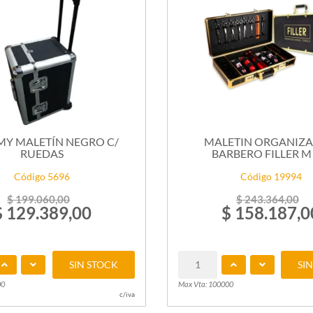
MY MALETÍN NEGRO C/
MALETIN ORGANIZ
RUEDAS
BARBERO FILLER M
Código 5696
Código 19994
$ 199.060,00
$ 243.364,00
$ 129.389,00
$ 158.187,0
SIN STOCK
SI
00
Max Vta: 100000
c/iva