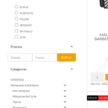
B-Prof
EUROSTIL
FILLER
JESSAMY
Sin Marca
MAL
ZITA
BARBER
Precios
Aplicar
Categorías
OFERTAS!
Max Vta: 1000
Peluquería & Barbería
Herramientas
Máquinas de Corte
STOCK
NO DI
Tijeras
Accesorios