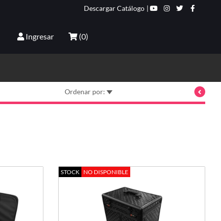
Descargar Catálogo
|
Ingresar
(
0
)
Ordenar por:
STOCK
NO DISPONIBLE