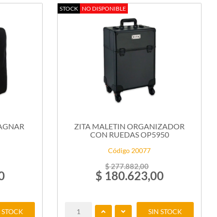
STOCK
NO DISPONIBLE
RAGNAR
ZITA MALETIN ORGANIZADOR
CON RUEDAS OP5950
Código 20077
$ 277.882,00
0
$ 180.623,00
N STOCK
SIN STOCK