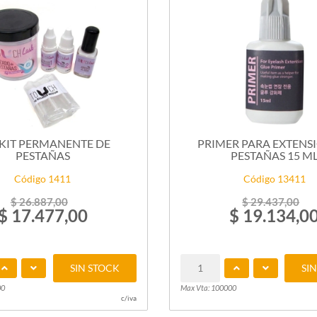
 KIT PERMANENTE DE
PRIMER PARA EXTENS
PESTAÑAS
PESTAÑAS 15 M
Código 1411
Código 13411
$ 26.887,00
$ 29.437,00
$ 17.477,00
$ 19.134,0
SIN STOCK
SI
00
Max Vta: 100000
c/iva