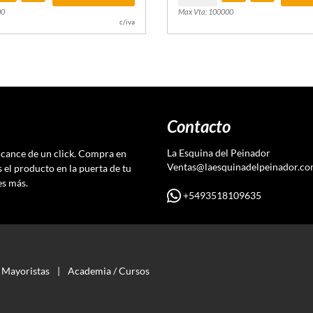
00
Max Vta: 100000
c/iva
Contacto
La Esquina del Peinador
lcance de un click. Compra en
Ventas@laesquinadelpeinador.c
s el producto en la puerta de tu
es más.
+5493518109635
Mayoristas
|
Academia / Cursos