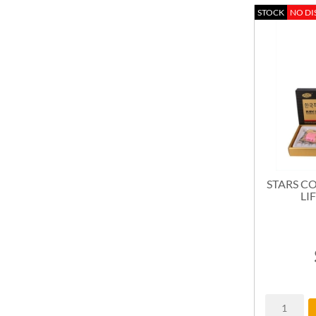
STOCK
NO DI
STARS C
LI