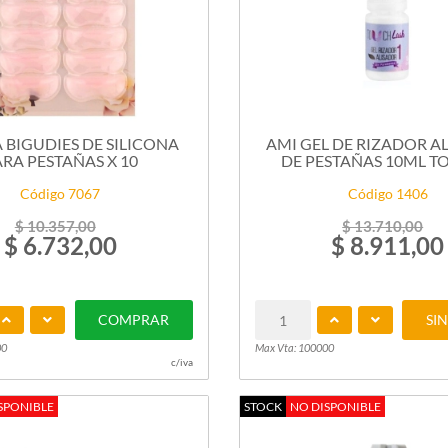
 BIGUDIES DE SILICONA
AMI GEL DE RIZADOR A
RA PESTAÑAS X 10
DE PESTAÑAS 10ML TO
Código 7067
Código 1406
$ 10.357,00
$ 13.710,00
$ 6.732,00
$ 8.911,00
COMPRAR
SI
00
Max Vta: 100000
c/iva
SPONIBLE
STOCK
NO DISPONIBLE