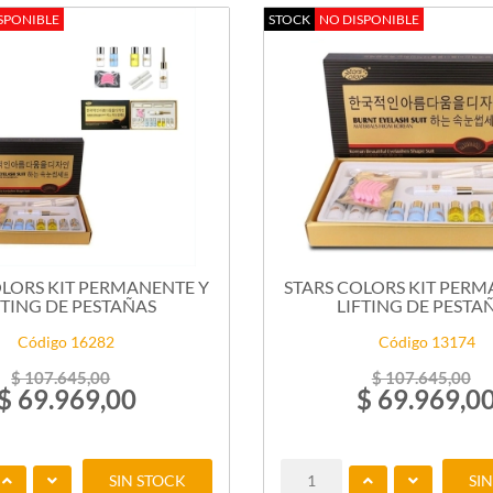
SPONIBLE
STOCK
NO DISPONIBLE
OLORS KIT PERMANENTE Y
STARS COLORS KIT PERM
FTING DE PESTAÑAS
LIFTING DE PESTA
Código 16282
Código 13174
$ 107.645,00
$ 107.645,00
$ 69.969,00
$ 69.969,0
SIN STOCK
SI