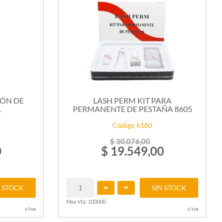
IÓN DE
LASH PERM KIT PARA
L
PERMANENTE DE PESTAÑA 8605
Código 6160
$ 30.076,00
0
$ 19.549,00
N STOCK
SIN STOCK
Max Vta: 100000
c/iva
c/iva