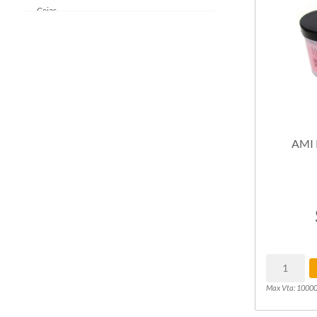
Cejas
Microblading
Dermopigmentación
Maquillaje
Aros de luz / Lámparas Led
Estética & Spa
Higiene personal
Mobiliario
Espejos
AMI
Pelucas / Cortinas / Extensiones
Max Vta: 1000