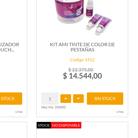
LIZADOR
KIT AMI TINTE DE COLOR DE
UCH...
PESTAÑAS
Código 1412
$ 22.375,00
$ 14.544,00
N STOCK
SIN STOCK
Max Vta: 100000
c/iva
c/iva
STOCK
NO DISPONIBLE