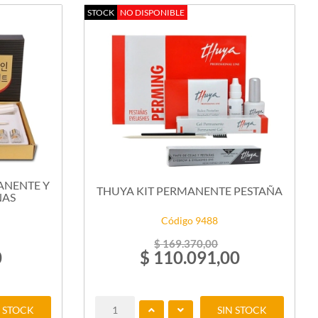
STOCK
NO DISPONIBLE
ANENTE Y
THUYA KIT PERMANENTE PESTAÑA
ÑAS
Código 9488
$ 169.370,00
0
$ 110.091,00
N STOCK
SIN STOCK