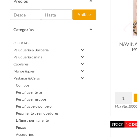
Precios
Aplicar
Categorías
OFERTAS!
NAVINA
PA
Peluquería & Barbería
Peluquería canina
Capilares
Manos & pies
Pestañas & Cejas
Combos
Pestañas enteras
Pestañas en grupos
Pestañas pelo por pelo
Max Vta: 1000
Pegamento y removedores
Lifting y permanente
STOCK
NO DI
Pinzas
Accesorios