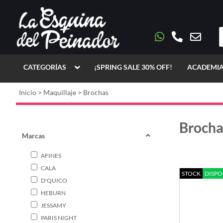
CATEGORÍAS
¡SPRING SALE 30% OFF!
ACADEMIA
Inicio
>
Maquillaje
>
Brochas
Brocha
Marcas
AFINES
CALA
STOCK
DISPO
D'QUICO
HEBURN
JESSAMY
PARIS NIGHT