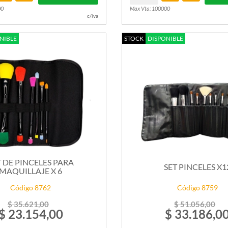
00
Max Vta: 100000
c/iva
NIBLE
STOCK
DISPONIBLE
T DE PINCELES PARA
SET PINCELES X1
MAQUILLAJE X 6
Código 8762
Código 8759
$ 35.621,00
$ 51.056,00
$ 23.154,00
$ 33.186,0