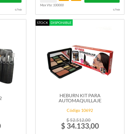
Max Vta: 100000
c/iva
c/iva
STOCK
DISPONIBLE
HEBURN KIT PARA
2
AUTOMAQUILLAJE
Código 10692
$ 52.512,00
0
$ 34.133,00