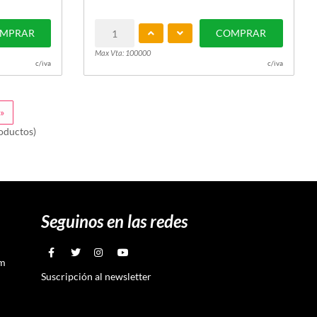
MPRAR
COMPRAR
Max Vta: 100000
c/iva
c/iva
»
oductos)
Seguinos en las redes
om
Suscripción al newsletter