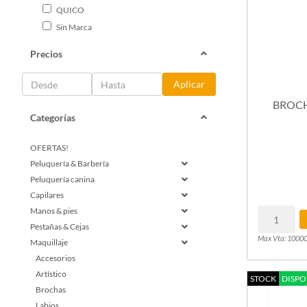
QUICO
Sin Marca
Precios
Aplicar
BROCH
Categorías
OFERTAS!
Peluquería & Barbería
Peluquería canina
Capilares
Manos & pies
Pestañas & Cejas
Max Vta: 1000
Maquillaje
Accesorios
Artístico
STOCK
DISPO
Brochas
Labios