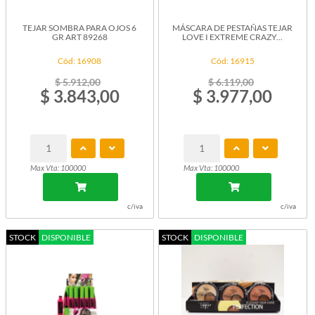
TEJAR SOMBRA PARA OJOS 6
MÁSCARA DE PESTAÑAS TEJAR
GR ART 89268
LOVE I EXTREME CRAZY...
Cód: 16908
Cód: 16915
$ 5.912,00
$ 6.119,00
$ 3.843,00
$ 3.977,00
Max Vta: 100000
Max Vta: 100000
c/iva
c/iva
STOCK
DISPONIBLE
STOCK
DISPONIBLE