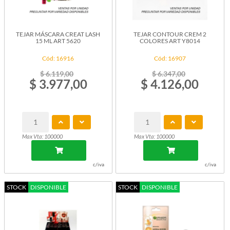
TEJAR MÁSCARA CREAT LASH
TEJAR CONTOUR CREM 2
15 ML ART 5620
COLORES ART Y8014
Cód: 16916
Cód: 16907
$ 6.119,00
$ 6.347,00
$ 3.977,00
$ 4.126,00
Max Vta: 100000
Max Vta: 100000
c/iva
c/iva
STOCK
DISPONIBLE
STOCK
DISPONIBLE