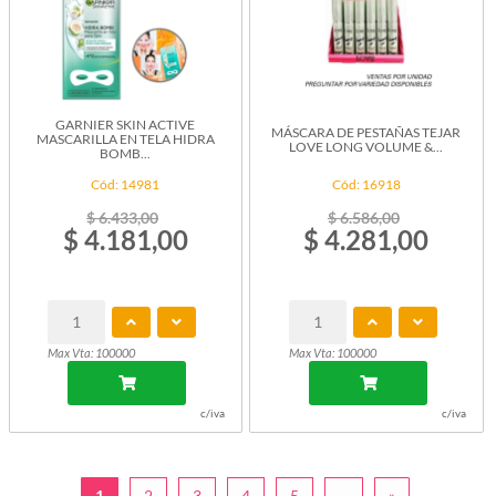
GARNIER SKIN ACTIVE
MÁSCARA DE PESTAÑAS TEJAR
MASCARILLA EN TELA HIDRA
LOVE LONG VOLUME &...
BOMB...
Cód: 14981
Cód: 16918
$ 6.433,00
$ 6.586,00
$ 4.181,00
$ 4.281,00
Max Vta: 100000
Max Vta: 100000
c/iva
c/iva
1
2
3
4
5
...
»