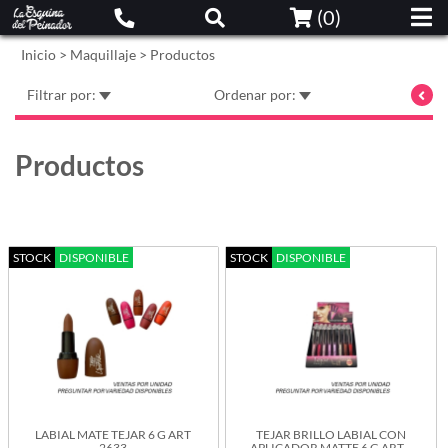
(
0
)
Inicio
>
Maquillaje
>
Productos
Filtrar por:
Ordenar por:
Productos
STOCK
DISPONIBLE
STOCK
DISPONIBLE
LABIAL MATE TEJAR 6 G ART
TEJAR BRILLO LABIAL CON
2633
APLICADOR MATTE 6 G ART...