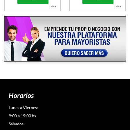
c/iva
c/iva
Horarios
Lunes a Viernes:
9:00 a 19:00 hs
Sábados: