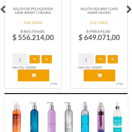
SILLÓN DE PELUQUERÍA
SILLÓN SQUARE CLASS
NEW JERSEY | NEGRO
MAKE NEGRO
Cód: 21026
Cód: 21821
$ 855.714,00
$ 998.571,00
$ 556.214,00
$ 649.071,00
Max Vta: 100000
Max Vta: 100000
c/iva
c/iva