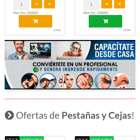
Max Vta: 100000
c/iva
Ofertas de
Pestañas y Cejas
!
RIZA
D
STOCK
DISPONIBLE
STOCK
DISPONIBLE