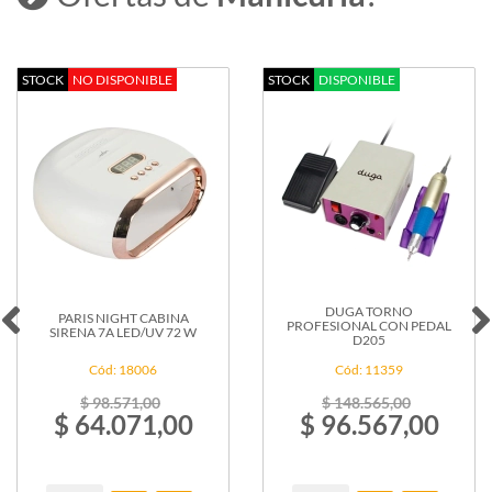
DUGA
CABINA
STOCK
DISPONIBLE
STOCK
NO DISPONIBLE
LED
36 W
RED
LIGHT
U3006
Cód: 13827
$ 55.714,00
$ 36.214,00
Max Vta: 100000
DUGA TORNO
PROFESIONAL CON PEDAL
D205
Cód: 11359
c/iva
$ 148.565,00
$ 96.567,00