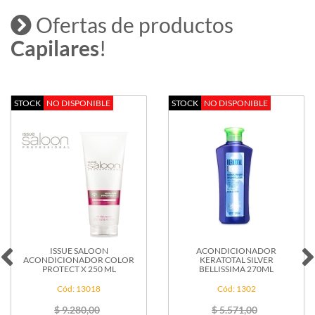
Ofertas de productos
Capilares
!
BAHIA
EVANS
STOCK
NO DISPONIBLE
STOCK
DISPONIBLE
EXCLUSIVE
30 VOL
9%
1800GRS
Cód: 14637
$ 17.141,00
$ 11.142,00
Max Vta: 100000
ACONDICIONADOR
KERATOTAL SILVER
BELLISSIMA 270ML
Cód: 1302
c/iva
$ 5.571,00