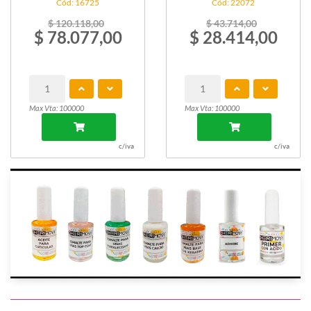
Cód: 16725
Cód: 22072
$ 120.118,00
$ 43.714,00
$ 78.077,00
$ 28.414,00
Max Vta: 100000
Max Vta: 100000
c/iva
c/iva