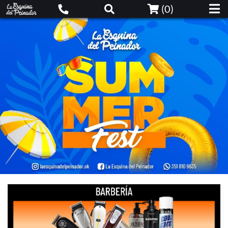
(
0
)