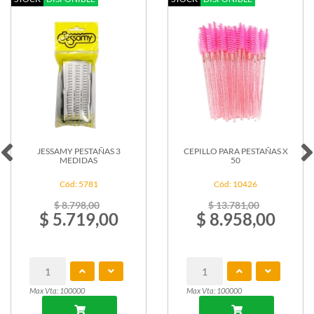
PEST
AND
LA
CUR
Cód: 12931
$ 12.829,00
$ 8.339,00
Max Vta: 100000
CEPILLO PARA PESTAÑAS X
50
Cód: 10426
$ 13.781,00
$ 8.958,00
Max Vta: 100000